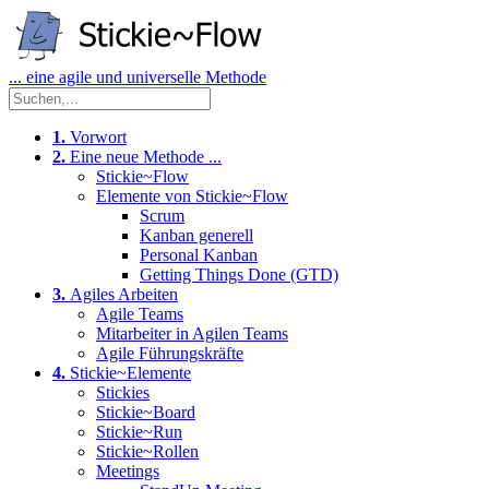
... eine agile und universelle Methode
1.
Vorwort
2.
Eine neue Methode ...
Stickie~Flow
Elemente von Stickie~Flow
Scrum
Kanban generell
Personal Kanban
Getting Things Done (GTD)
3.
Agiles Arbeiten
Agile Teams
Mitarbeiter in Agilen Teams
Agile Führungskräfte
4.
Stickie~Elemente
Stickies
Stickie~Board
Stickie~Run
Stickie~Rollen
Meetings