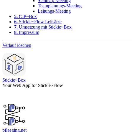
StandUp Meeting
Teamplanungs-Meeting
Leitungs-Meeting
5.
CIP~Box
6.
Stickie~Flow Leitsätze
7.
Umsetzung mit Stickie~Box
8.
Impressum
Verlauf löschen
Stickie~Box
Your Web App for Stickie~Flow
pflaeging.net