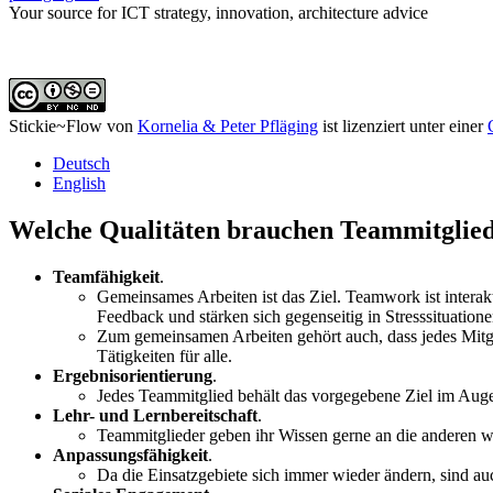
Your source for ICT strategy, innovation, architecture advice
Stickie~Flow
von
Kornelia & Peter Pfläging
ist lizenziert unter einer
Deutsch
English
Welche Qualitäten brauchen Teammitgliede
Teamfähigkeit
.
Gemeinsames Arbeiten ist das Ziel. Teamwork ist interakt
Feedback und stärken sich gegenseitig in Stresssituatione
Zum gemeinsamen Arbeiten gehört auch, dass jedes Mitgl
Tätigkeiten für alle.
Ergebnisorientierung
.
Jedes Teammitglied behält das vorgegebene Ziel im Auge 
Lehr- und Lernbereitschaft
.
Teammitglieder geben ihr Wissen gerne an die anderen wei
Anpassungsfähigkeit
.
Da die Einsatzgebiete sich immer wieder ändern, sind auc