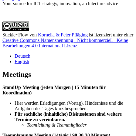
Your source for ICT strategy, innovation, architecture advice
Stickie~Flow
von
Kornelia & Peter Pfläging
ist lizenziert unter einer
Creative Commons Namensnennung - Nicht kommerziell - Keine
Bearbeitungen 4.0 International Lizenz
.
Deutsch
English
Meetings
StandUp-Meeting (jeden Morgen | 15 Minuten für
Koordination)
Hier werden Erledigungen (Vortag), Hindernisse und die
Aufgaben des Tages kurz besprochen.
Für sachliche (inhaltliche) Diskussionen sind weitere
Termine zu vereinbaren.
Teamleitung & Teammitglieder
Teamplanungs-Meeting (14tägig | 90-30-30 Minuten)