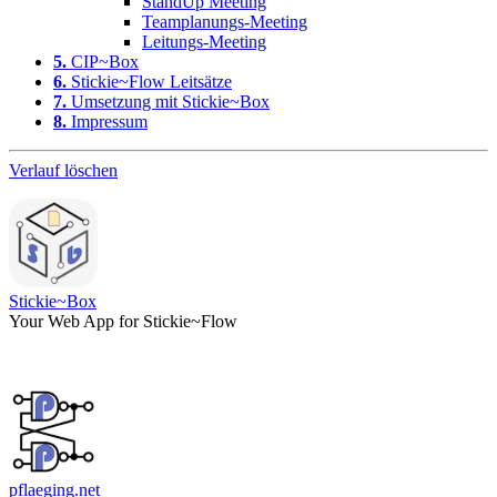
StandUp Meeting
Teamplanungs-Meeting
Leitungs-Meeting
5.
CIP~Box
6.
Stickie~Flow Leitsätze
7.
Umsetzung mit Stickie~Box
8.
Impressum
Verlauf löschen
Stickie~Box
Your Web App for Stickie~Flow
pflaeging.net