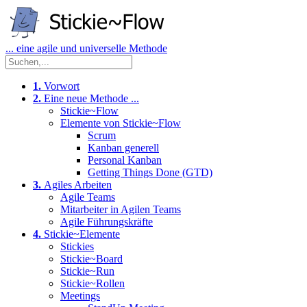
... eine agile und universelle Methode
1.
Vorwort
2.
Eine neue Methode ...
Stickie~Flow
Elemente von Stickie~Flow
Scrum
Kanban generell
Personal Kanban
Getting Things Done (GTD)
3.
Agiles Arbeiten
Agile Teams
Mitarbeiter in Agilen Teams
Agile Führungskräfte
4.
Stickie~Elemente
Stickies
Stickie~Board
Stickie~Run
Stickie~Rollen
Meetings