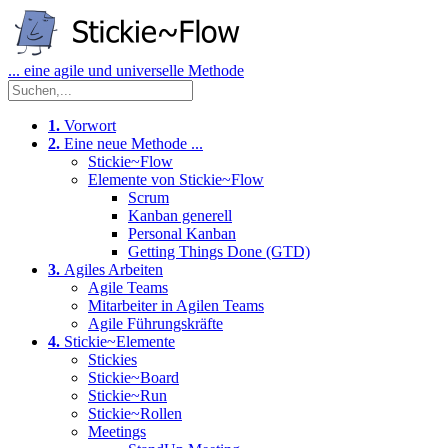
... eine agile und universelle Methode
1.
Vorwort
2.
Eine neue Methode ...
Stickie~Flow
Elemente von Stickie~Flow
Scrum
Kanban generell
Personal Kanban
Getting Things Done (GTD)
3.
Agiles Arbeiten
Agile Teams
Mitarbeiter in Agilen Teams
Agile Führungskräfte
4.
Stickie~Elemente
Stickies
Stickie~Board
Stickie~Run
Stickie~Rollen
Meetings