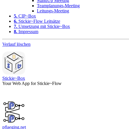
StandUp Meeting
Teamplanungs-Meeting
Leitungs-Meeting
5.
CIP~Box
6.
Stickie~Flow Leitsätze
7.
Umsetzung mit Stickie~Box
8.
Impressum
Verlauf löschen
Stickie~Box
Your Web App for Stickie~Flow
pflaeging.net