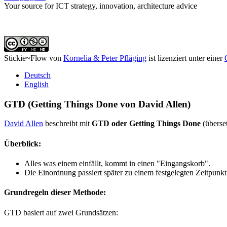
Your source for ICT strategy, innovation, architecture advice
Stickie~Flow
von
Kornelia & Peter Pfläging
ist lizenziert unter einer
Deutsch
English
GTD (Getting Things Done von David Allen)
David Allen
beschreibt mit
GTD oder Getting Things Done
(überset
Überblick:
Alles was einem einfällt, kommt in einen "Eingangskorb".
Die Einordnung passiert später zu einem festgelegten Zeitpunkt
Grundregeln dieser Methode:
GTD basiert auf zwei Grundsätzen: